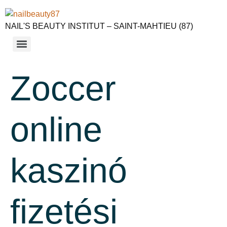
NAIL'S BEAUTY INSTITUT – SAINT-MAHTIEU (87)
Zoccer
online
kaszinó
fizetési