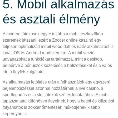
5. Mobil alkalmazás
és asztali élmény
A modern játékosok egyre inkább a mobil eszközökön
szeretnek játszani, ezért a Zoccer online kaszinó egy
teljesen optimalizált mobil weboldalt és natív alkalmazást is
kínál iOS és Android rendszerekre. A mobil verzió
ugyanazokat a funkciókat tartalmazza, mint a desktop,
beleértve a bónuszok kezelését, a befizetéseket és a valós
idejű ügyfélszolgálatot.
Az alkalmazás letöltése után a felhasználók egy egyszerű
bejelentkezéssel azonnal hozzáférnek a live casino, a
sportfogadás és a slot játékok széles kínálatához. A mobil
tapasztalatra különösen figyelnek, hogy a betéti és kifizetési
folyamatok is zökkenőmentesen működjenek kisebb
képernyőn is.