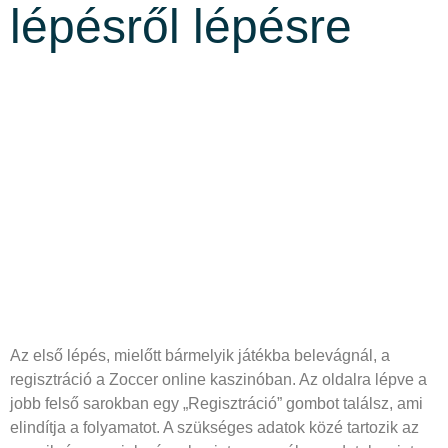
lépésről lépésre
Az első lépés, mielőtt bármelyik játékba belevágnál, a
regisztráció a Zoccer online kaszinóban. Az oldalra lépve a
jobb felső sarokban egy „Regisztráció” gombot találsz, ami
elindítja a folyamatot. A szükséges adatok közé tartozik az