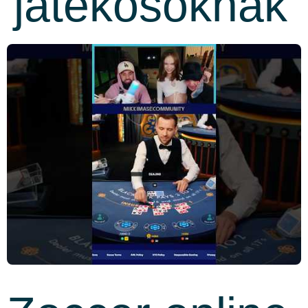
játékosoknak