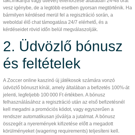
lakcímkártya vagy útlevél) ellenőrzése általában 24‑48 órát
vesz igénybe, de a legtöbb esetben gyorsan megtörténik. Ha
bármilyen kérdésed merül fel a regisztráció során, a
weboldal élő chat támogatása 24/7 elérhető, és a
kérdéseidet rövid időn belül megválaszolják.
2. Üdvözlő bónusz
és feltételek
A Zoccer online kaszinó új játékosok számára vonzó
üdvözlő bónuszt kínál, amely általában a befizetés 100%-át
jelenti, legfeljebb 100 000 Ft értékben. A bónusz
felhasználásához a regisztráció után az első befizetésnél
kell megadni a promóciós kódot, vagy egyszerűen a
rendszer automatikusan jóváírja a jutalmat. A bónusz
összegét a nyeremények kifizetése előtt a megadott
körülményeket (wagering requirements) teljesíteni kell.