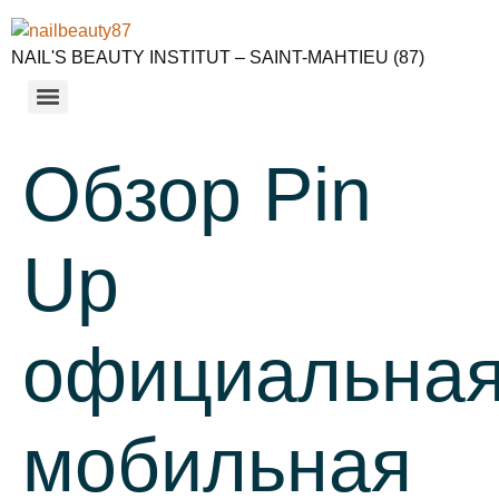
NAIL'S BEAUTY INSTITUT – SAINT-MAHTIEU (87)
Обзор Pin
Up
официальна
мобильная