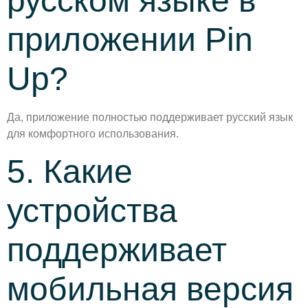
русском языке в
приложении Pin
Up?
Да, приложение полностью поддерживает русский язык
для комфортного использования.
5. Какие
устройства
поддерживает
мобильная версия