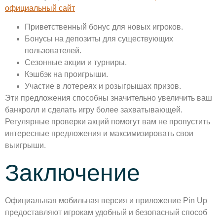
официальный сайт
Приветственный бонус для новых игроков.
Бонусы на депозиты для существующих
пользователей.
Сезонные акции и турниры.
Кэшбэк на проигрыши.
Участие в лотереях и розыгрышах призов.
Эти предложения способны значительно увеличить ваш
банкролл и сделать игру более захватывающей.
Регулярные проверки акций помогут вам не пропустить
интересные предложения и максимизировать свои
выигрыши.
Заключение
Официальная мобильная версия и приложение Pin Up
предоставляют игрокам удобный и безопасный способ