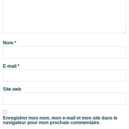
Nom
*
E-mail
*
Site web
Enregistrer mon nom, mon e-mail et mon site dans le
navigateur pour mon prochain commentaire.