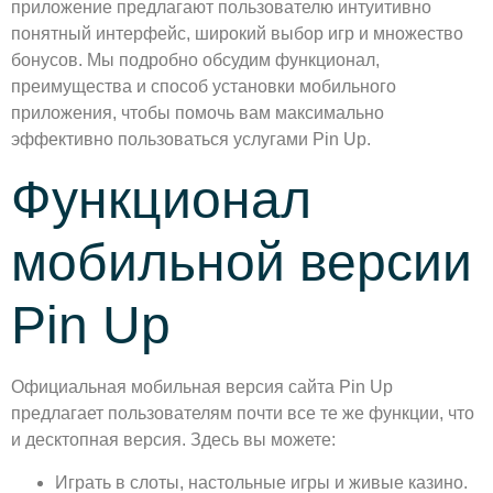
приложение предлагают пользователю интуитивно
понятный интерфейс, широкий выбор игр и множество
бонусов. Мы подробно обсудим функционал,
преимущества и способ установки мобильного
приложения, чтобы помочь вам максимально
эффективно пользоваться услугами Pin Up.
Функционал
мобильной версии
Pin Up
Официальная мобильная версия сайта Pin Up
предлагает пользователям почти все те же функции, что
и десктопная версия. Здесь вы можете:
Играть в слоты, настольные игры и живые казино.