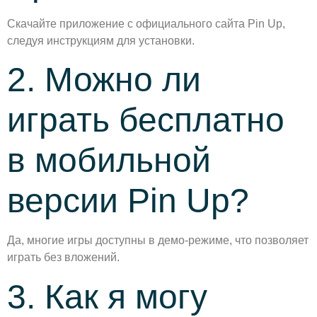
Скачайте приложение с официального сайта Pin Up,
следуя инструкциям для установки.
2. Можно ли
играть бесплатно
в мобильной
версии Pin Up?
Да, многие игры доступны в демо-режиме, что позволяет
играть без вложений.
3. Как я могу