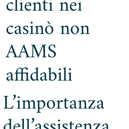
clienti nei
casinò non
AAMS
affidabili
L’importanza
dell’assistenza