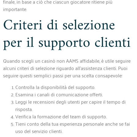
finale, in base a ciò che ciascun giocatore ritiene più
importante.
Criteri di selezione
per il supporto clienti
Quando scegli un casinò non AAMS affidabile, è utile seguire
alcuni criteri di selezione riguardo all’assistenza clienti. Puoi
seguire questi semplici passi per una scelta consapevole:
Controlla la disponibilità del supporto.
Esamina i canali di comunicazione offerti.
Leggi le recensioni degli utenti per capire il tempo di
risposta.
Verifica la formazione del team di supporto.
Tieni conto della tua esperienza personale anche se fai
uso del servizio clienti.