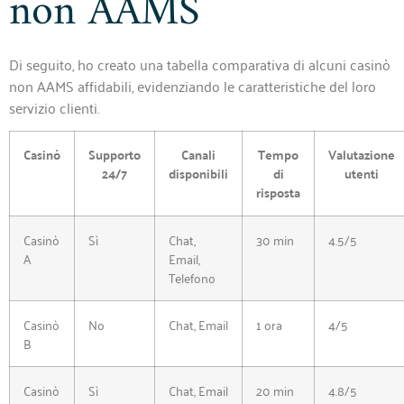
non AAMS
Di seguito, ho creato una tabella comparativa di alcuni casinò
non AAMS affidabili, evidenziando le caratteristiche del loro
servizio clienti.
Casinò
Supporto
Canali
Tempo
Valutazione
24/7
disponibili
di
utenti
risposta
Casinò
Sì
Chat,
30 min
4.5/5
A
Email,
Telefono
Casinò
No
Chat, Email
1 ora
4/5
B
Casinò
Sì
Chat, Email
20 min
4.8/5