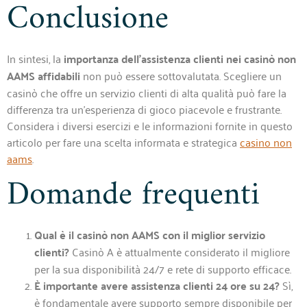
Conclusione
In sintesi, la
importanza dell’assistenza clienti nei casinò non
AAMS affidabili
non può essere sottovalutata. Scegliere un
casinò che offre un servizio clienti di alta qualità può fare la
differenza tra un’esperienza di gioco piacevole e frustrante.
Considera i diversi esercizi e le informazioni fornite in questo
articolo per fare una scelta informata e strategica
casino non
aams
.
Domande frequenti
Qual è il casinò non AAMS con il miglior servizio
clienti?
Casinò A è attualmente considerato il migliore
per la sua disponibilità 24/7 e rete di supporto efficace.
È importante avere assistenza clienti 24 ore su 24?
Sì,
è fondamentale avere supporto sempre disponibile per