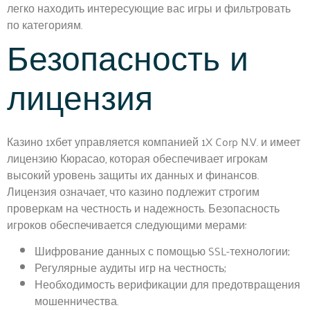
легко находить интересующие вас игры и фильтровать
по категориям.
Безопасность и
лицензия
Казино 1хбет управляется компанией 1X Corp N.V. и имеет
лицензию Кюрасао, которая обеспечивает игрокам
высокий уровень защиты их данных и финансов.
Лицензия означает, что казино подлежит строгим
проверкам на честность и надежность. Безопасность
игроков обеспечивается следующими мерами:
Шифрование данных с помощью SSL-технологии;
Регулярные аудиты игр на честность;
Необходимость верификации для предотвращения
мошенничества.