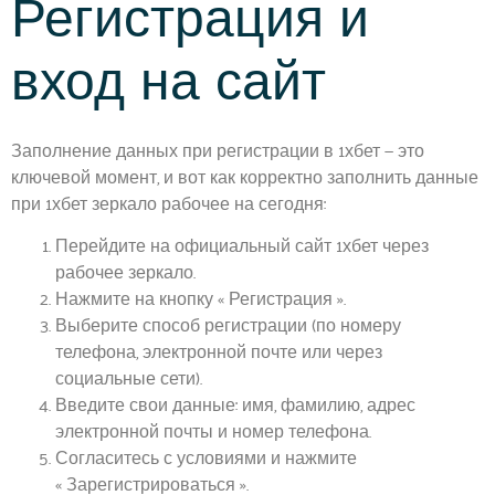
Регистрация и
вход на сайт
Заполнение данных при регистрации в 1хбет — это
ключевой момент, и вот как корректно заполнить данные
при 1хбет зеркало рабочее на сегодня:
Перейдите на официальный сайт 1хбет через
рабочее зеркало.
Нажмите на кнопку « Регистрация ».
Выберите способ регистрации (по номеру
телефона, электронной почте или через
социальные сети).
Введите свои данные: имя, фамилию, адрес
электронной почты и номер телефона.
Согласитесь с условиями и нажмите
« Зарегистрироваться ».