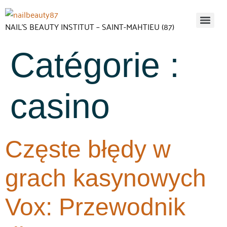
NAIL'S BEAUTY INSTITUT – SAINT-MAHTIEU (87)
Catégorie :
casino
Częste błędy w
grach kasynowych
Vox: Przewodnik