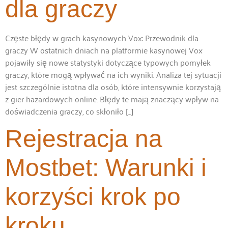
dla graczy
Częste błędy w grach kasynowych Vox: Przewodnik dla
graczy W ostatnich dniach na platformie kasynowej Vox
pojawiły się nowe statystyki dotyczące typowych pomyłek
graczy, które mogą wpływać na ich wyniki. Analiza tej sytuacji
jest szczególnie istotna dla osób, które intensywnie korzystają
z gier hazardowych online. Błędy te mają znaczący wpływ na
doświadczenia graczy, co skłoniło […]
Rejestracja na
Mostbet: Warunki i
korzyści krok po
kroku