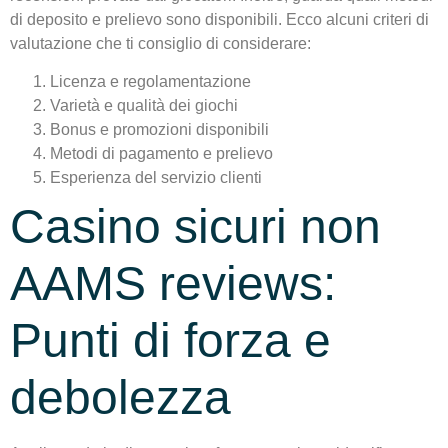
di deposito e prelievo sono disponibili. Ecco alcuni criteri di
valutazione che ti consiglio di considerare:
Licenza e regolamentazione
Varietà e qualità dei giochi
Bonus e promozioni disponibili
Metodi di pagamento e prelievo
Esperienza del servizio clienti
Casino sicuri non
AAMS reviews:
Punti di forza e
debolezza