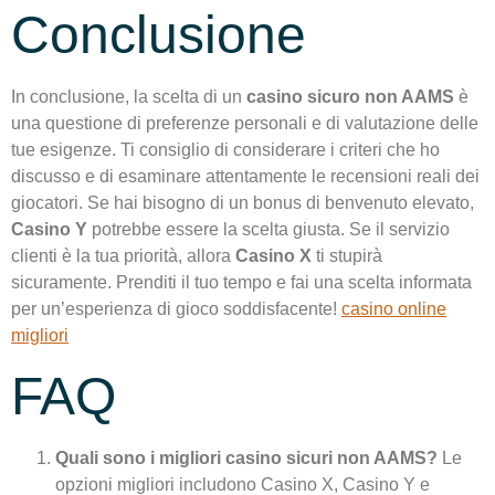
Conclusione
In conclusione, la scelta di un
casino sicuro non AAMS
è
una questione di preferenze personali e di valutazione delle
tue esigenze. Ti consiglio di considerare i criteri che ho
discusso e di esaminare attentamente le recensioni reali dei
giocatori. Se hai bisogno di un bonus di benvenuto elevato,
Casino Y
potrebbe essere la scelta giusta. Se il servizio
clienti è la tua priorità, allora
Casino X
ti stupirà
sicuramente. Prenditi il tuo tempo e fai una scelta informata
per un’esperienza di gioco soddisfacente!
casino online
migliori
FAQ
Quali sono i migliori casino sicuri non AAMS?
Le
opzioni migliori includono Casino X, Casino Y e