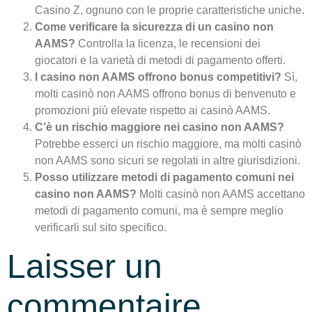
Casino Z, ognuno con le proprie caratteristiche uniche.
Come verificare la sicurezza di un casino non
AAMS?
Controlla la licenza, le recensioni dei
giocatori e la varietà di metodi di pagamento offerti.
I casino non AAMS offrono bonus competitivi?
Sì,
molti casinò non AAMS offrono bonus di benvenuto e
promozioni più elevate rispetto ai casinò AAMS.
C’è un rischio maggiore nei casino non AAMS?
Potrebbe esserci un rischio maggiore, ma molti casinò
non AAMS sono sicuri se regolati in altre giurisdizioni.
Posso utilizzare metodi di pagamento comuni nei
casino non AAMS?
Molti casinò non AAMS accettano
metodi di pagamento comuni, ma è sempre meglio
verificarli sul sito specifico.
Laisser un
commentaire