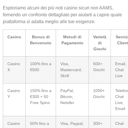
Esploriamo alcuni dei più noti casino sicuri non AAMS,
fornendo un confronto dettagliato per aiutarti a capire quale
piattaforma si adatta meglio alle tue esigenze.
Casino
Bonus di
Metodi di
Varietà
Serviz
Benvenuto
Pagamento
di
Client
Giochi
Casino
100% fino a
Visa,
500+
Email,
X
€500
Mastercard,
Giochi
Chat
Skrill
Live
Casino
150% fino a
PayPal,
1000+
Telefo
Y
€300 + 50
Bitcoin,
Giochi
Chat
Free Spins
Neteller
Live,
Email
Casino
50% fino a
Visa, Paypal,
300+
Chat