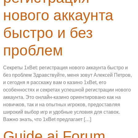
нового аккаунта
быстро и без
проблем
Секреты 1xBet: регистрация нового аккаунта быстро и
без проблем Здравствуйте, меня зовут Алексей Петров,
и сегодня я расскажу вам о казино 1xBet, его
особенностях и секретах успешной регистрации нового
аккаунта. Это онлайн-казино ориентировано как на
новичков, так и на опытных игроков, предоставляя
широкий выбор игр и удобные условия для ставок.
Важно знать, что 1xBet предлагает […]
Guide ai Forum