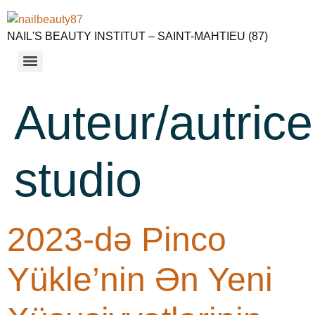
NAIL'S BEAUTY INSTITUT – SAINT-MAHTIEU (87)
Auteur/autrice
studio
2023-də Pinco
Yükle’nin Ən Yeni