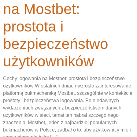
na Mostbet:
prostota i
bezpieczeństwo
użytkowników
Cechy logowania na Mostbet: prostota i bezpieczeństwo
użytkowników W ostatnich dniach wzrosło zainteresowanie
platformą bukmacherską Mostbet, szczególnie w kontekście
prostoty i bezpieczeństwa logowania. Po niedawnych
wydarzeniach związanych z bezpieczeństwem danych
użytkowników w sieci, temat ten nabrał szczególnego
znaczenia. Mostbet, jeden z najbardziej popularnych
bukmacherów w Polsce, zadbał o to, aby użytkownicy mieli