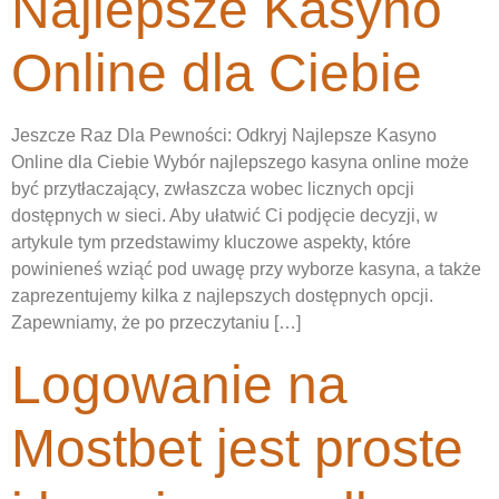
Najlepsze Kasyno
Online dla Ciebie
Jeszcze Raz Dla Pewności: Odkryj Najlepsze Kasyno
Online dla Ciebie Wybór najlepszego kasyna online może
być przytłaczający, zwłaszcza wobec licznych opcji
dostępnych w sieci. Aby ułatwić Ci podjęcie decyzji, w
artykule tym przedstawimy kluczowe aspekty, które
powinieneś wziąć pod uwagę przy wyborze kasyna, a także
zaprezentujemy kilka z najlepszych dostępnych opcji.
Zapewniamy, że po przeczytaniu […]
Logowanie na
Mostbet jest proste