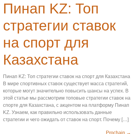
Пинап KZ: Топ
стратегии ставок
на спорт для
Казахстана
Пинап KZ: Топ стратегии ставок на спорт для Казахстана
В мире спортивных ставок существует масса стратегий,
которые могут значительно повысить шансы на успех. В
этой статье мы рассмотрим топовые стратегии ставок на
спорте для Казахстана, с акцентом на платформу Пинап
KZ. Узнаем, как правильно использовать данные
стратегии и чего ожидать от ставок на спорт. Почему […]
Prochain
→